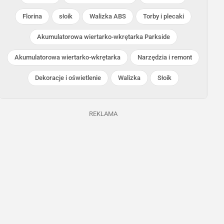
Florina
słoik
Walizka ABS
Torby i plecaki
Kaufland
Kaufland
Akumulatorowa wiertarko-wkrętarka Parkside
Trwa jeszcze 13 dni
Trwa jeszcze 13 dni
Akumulatorowa wiertarko-wkrętarka
Narzędzia i remont
Dekoracje i oświetlenie
Walizka
Słoik
REKLAMA