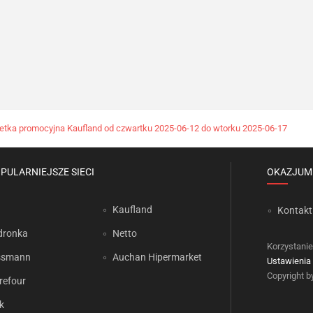
etka promocyjna Kaufland od czwartku 2025-06-12 do wtorku 2025-06-17
PULARNIEJSZE SIECI
OKAZJUM
Kaufland
Kontakt
dronka
Netto
Korzystanie
ssmann
Auchan Hipermarket
Ustawienia 
Copyright 
refour
k