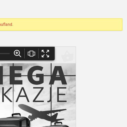
ufland
.