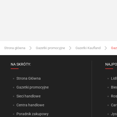
Strona główna
Gazetki promocyjne
Gazetki Kaufland
Gaz
NA SKRÓTY:
NAJPO
Strona Główna
Lidl
Gazetki promocyjne
Bie
Sieci handlowe
Ro
Centra handlowe
Car
Poradnik zakupowy
Jys