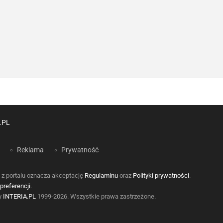
.PL
Reklama
Prywatność
 z portalu oznacza akceptację
Regulaminu
oraz
Polityki prywatności
.
preferencji
.
by
INTERIA.PL
1999-2026. Wszystkie prawa zastrzeżone.