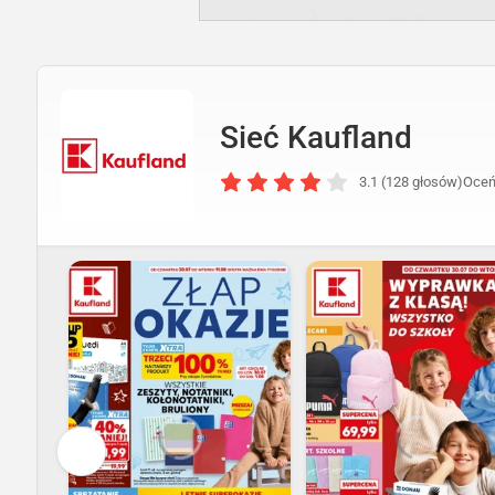
Sieć Kaufland
3.1 (128 głosów)
Oceń