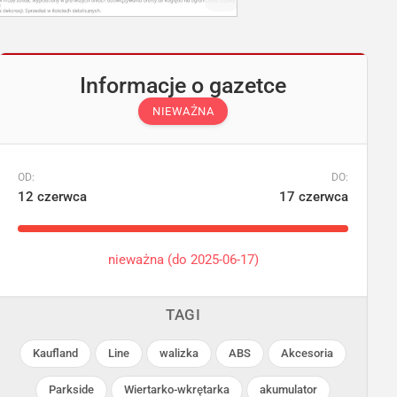
Informacje o gazetce
NIEWAŻNA
OD:
DO:
12 czerwca
17 czerwca
nieważna (do 2025-06-17)
Treści dla osób
TAGI
pełnoletnich
Kaufland
Line
walizka
ABS
Akcesoria
Odblokuj
Parkside
Wiertarko-wkrętarka
akumulator