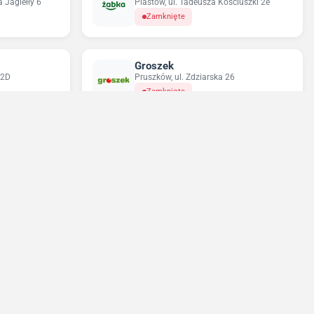
 Jagiełły 6
Piastów, ul. Tadeusza Kościuszki 2e
Zamknięte
Groszek
 2D
Pruszków, ul. Zdziarska 26
Zamknięte
Odido
1
Warszawa, ul. Stanisława Bodycha 112
Zamknięte