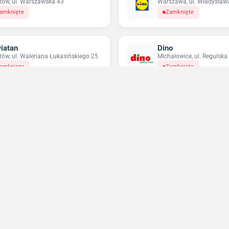
tów, ul. Warszawska 43
Warszawa, ul. Władysława
amknięte
Zamknięte
iatan
Dino
tów, ul. Waleriana Łukasińskiego 25
Michałowice, ul. Regulska
amknięte
Zamknięte
ikatesy Centrum
Pepco
tów, ul. Witolda Pileckiego 2
Piastów, ul. Warszawska 
amknięte
Zamknięte
Niedziele handlowe 2026
Sprawdź w które niedziele sklepy będą otwarte