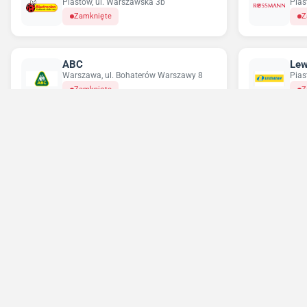
Piastów, ul. Warszawska 3b
Pias
Zamknięte
Z
ABC
Lew
Warszawa, ul. Bohaterów Warszawy 8
Pias
Zamknięte
Z
Chorten
Del
Piastów, ul. Harcerska 12
Pias
Zamknięte
Z