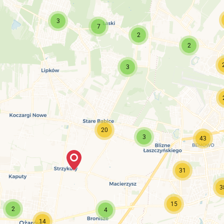
3
7
2
2
3
20
3
43
31
3
15
2
4
14