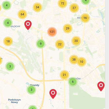
4
72
4
34
27
64
16
4
29
121
20
18
9
22
38
10
3
21
6
3