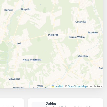
Leaflet
|
©
OpenStreetMap
contributors
Żabka