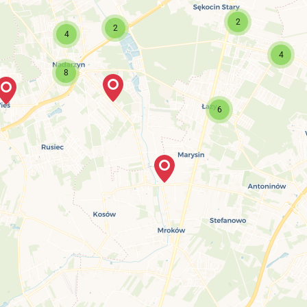
2
2
4
4
8
6