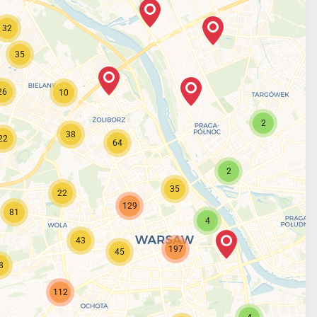
32
35
26
10
2
38
22
64
2
35
22
129
81
4
43
197
45
8
112