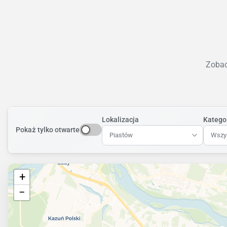
Zobac
Lokalizacja
Katego
Pokaż tylko otwarte
Piastów
Wszys
+
−