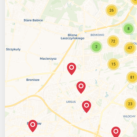
26
8
72
2
47
15
81
23