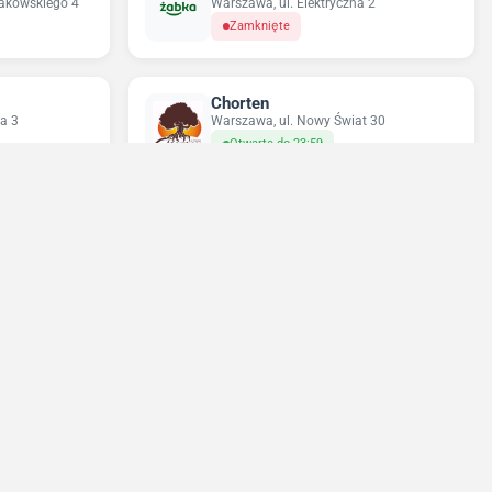
rakowskiego 4
Warszawa, ul. Elektryczna 2
Zamknięte
Chorten
a 3
Warszawa, ul. Nowy Świat 30
Otwarte do 23:59
Sun&Fun Holidays
23
Warszawa, ul. Nowy Świat 35
Zamknięte