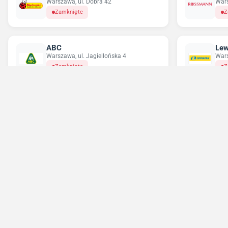
Warszawa, ul. Dobra 42
Wars
Zamknięte
Z
ABC
Lew
Warszawa, ul. Jagiellońska 4
Wars
Zamknięte
Z
Delikatesy Centrum
Pe
Warszawa, ul. Grochowska 355
Wars
Zamknięte
Z