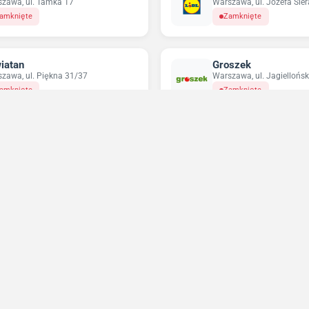
zawa, ul. Tamka 17
Warszawa, ul. Józefa Sie
amknięte
Zamknięte
iatan
Groszek
zawa, ul. Piękna 31/37
Warszawa, ul. Jagiellońsk
amknięte
Zamknięte
pco
Odido
zawa, ul. Targowa 72
Warszawa, ul. Nowolipie 
amknięte
Otwarte do 23:59
Niedziele handlowe 2026
Sprawdź w które niedziele sklepy będą otwarte