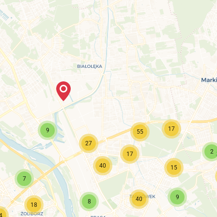
17
9
55
27
2
17
40
15
7
9
40
8
18
4