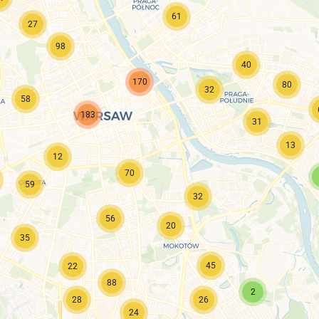
61
27
98
40
170
80
32
58
183
31
13
12
70
59
32
56
20
35
45
22
88
2
28
26
24