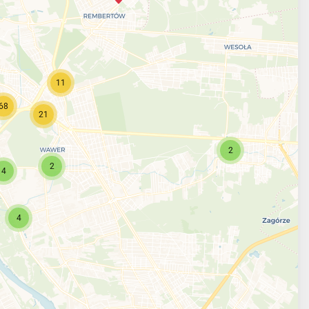
11
68
21
2
2
4
4