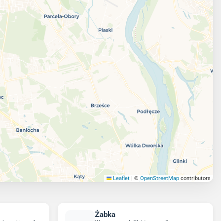
Leaflet
|
©
OpenStreetMap
contributors
Żabka