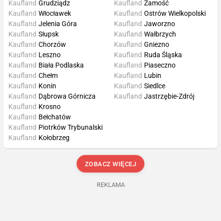
Kaufland
Grudziądz
Kaufland
Zamość
Kaufland
Włocławek
Kaufland
Ostrów Wielkopolski
Kaufland
Jelenia Góra
Kaufland
Jaworzno
Kaufland
Słupsk
Kaufland
Wałbrzych
Kaufland
Chorzów
Kaufland
Gniezno
Kaufland
Leszno
Kaufland
Ruda Śląska
Kaufland
Biała Podlaska
Kaufland
Piaseczno
Kaufland
Chełm
Kaufland
Lubin
Kaufland
Konin
Kaufland
Siedlce
Kaufland
Dąbrowa Górnicza
Kaufland
Jastrzębie-Zdrój
Kaufland
Krosno
Kaufland
Bełchatów
Kaufland
Piotrków Trybunalski
Kaufland
Kołobrzeg
ZOBACZ WIĘCEJ
REKLAMA