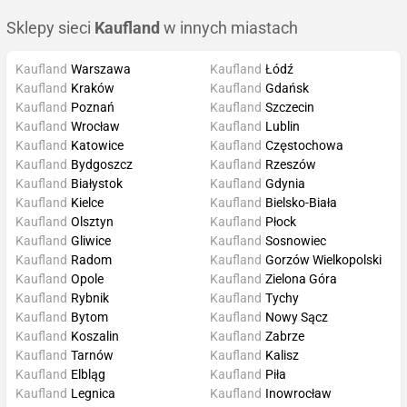
Sklepy sieci
Kaufland
w innych miastach
Kaufland
Warszawa
Kaufland
Łódź
Kaufland
Kraków
Kaufland
Gdańsk
Kaufland
Poznań
Kaufland
Szczecin
Kaufland
Wrocław
Kaufland
Lublin
Kaufland
Katowice
Kaufland
Częstochowa
Kaufland
Bydgoszcz
Kaufland
Rzeszów
Kaufland
Białystok
Kaufland
Gdynia
Kaufland
Kielce
Kaufland
Bielsko-Biała
Kaufland
Olsztyn
Kaufland
Płock
Kaufland
Gliwice
Kaufland
Sosnowiec
Kaufland
Radom
Kaufland
Gorzów Wielkopolski
Kaufland
Opole
Kaufland
Zielona Góra
Kaufland
Rybnik
Kaufland
Tychy
Kaufland
Bytom
Kaufland
Nowy Sącz
Kaufland
Koszalin
Kaufland
Zabrze
Kaufland
Tarnów
Kaufland
Kalisz
Kaufland
Elbląg
Kaufland
Piła
Kaufland
Legnica
Kaufland
Inowrocław