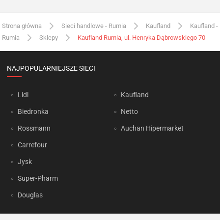
Strona główna
Sieci handlowe - Rumia
Kaufland
Kaufland -
Rumia
Sklepy
Kaufland Rumia, ul. Henryka Dąbrowskiego 70
NAJPOPULARNIEJSZE SIECI
Lidl
Kaufland
Biedronka
Netto
Rossmann
Auchan Hipermarket
Carrefour
Jysk
Super-Pharm
Douglas
OKAZJUM.PL