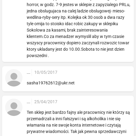
horror, w godz. 7-9 jestes w sklepie z zapyzialego PRLu,
jedna obslugujaca na calej ladzie obslugowej- mieso-
wedlina-ryby-sery itp. Kolejka ok 30 osob a dwa razy
tyle omija to stoisko idac robic zakupy w sklepiku
Sokolowa za kasami, brak zainteresowania
klientem.Co za menadzer wymyslil aby w tym czasie
wszyscy pracownicy dopiero zaczynali rozwozic towar
ktory ukladany jest do 10.00.Sobota to nie jest dzien
powszedni .
...
10/05/2017
sasha19762612@ukr.net
...
25/04/2017
Ten sklep jest bardzo fajny ale pracownicy nie którzy są
przemadrzali a inni fałszywi i są alkoholika i nie się
włamania na nie swoje konta internetowe i czytają
prywatne wiadomości. Tak jak pewna sprzedawczyni