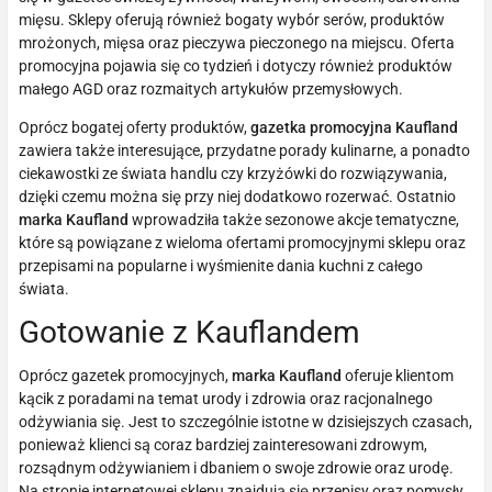
mięsu. Sklepy oferują również bogaty wybór serów, produktów
mrożonych, mięsa oraz pieczywa pieczonego na miejscu. Oferta
promocyjna pojawia się co tydzień i dotyczy również produktów
małego AGD oraz rozmaitych artykułów przemysłowych.
Oprócz bogatej oferty produktów,
gazetka promocyjna Kaufland
zawiera także interesujące, przydatne porady kulinarne, a ponadto
ciekawostki ze świata handlu czy krzyżówki do rozwiązywania,
dzięki czemu można się przy niej dodatkowo rozerwać. Ostatnio
marka Kaufland
wprowadziła także sezonowe akcje tematyczne,
które są powiązane z wieloma ofertami promocyjnymi sklepu oraz
przepisami na popularne i wyśmienite dania kuchni z całego
świata.
Gotowanie z Kauflandem
Oprócz gazetek promocyjnych,
marka Kaufland
oferuje klientom
kącik z poradami na temat urody i zdrowia oraz racjonalnego
odżywiania się. Jest to szczególnie istotne w dzisiejszych czasach,
ponieważ klienci są coraz bardziej zainteresowani zdrowym,
rozsądnym odżywianiem i dbaniem o swoje zdrowie oraz urodę.
Na stronie internetowej sklepu znajdują się przepisy oraz pomysły