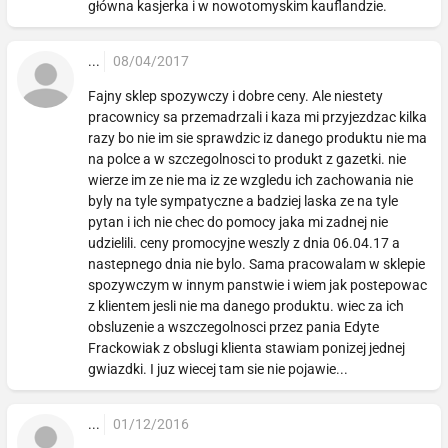
główna kasjerka i w nowotomyskim kauflandzie.
...
08/04/2017
Fajny sklep spozywczy i dobre ceny. Ale niestety
pracownicy sa przemadrzali i kaza mi przyjezdzac kilka
razy bo nie im sie sprawdzic iz danego produktu nie ma
na polce a w szczegolnosci to produkt z gazetki. nie
wierze im ze nie ma iz ze wzgledu ich zachowania nie
byly na tyle sympatyczne a badziej laska ze na tyle
pytan i ich nie chec do pomocy jaka mi zadnej nie
udzielili. ceny promocyjne weszly z dnia 06.04.17 a
nastepnego dnia nie bylo. Sama pracowalam w sklepie
spozywczym w innym panstwie i wiem jak postepowac
z klientem jesli nie ma danego produktu. wiec za ich
obsluzenie a wszczegolnosci przez pania Edyte
Frackowiak z obslugi klienta stawiam ponizej jednej
gwiazdki. I juz wiecej tam sie nie pojawie...
...
01/12/2016