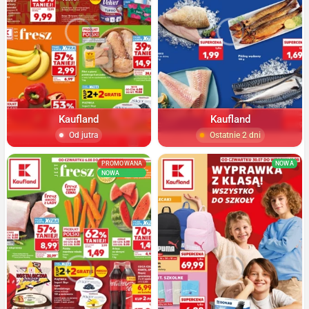
Kaufland
Kaufland
Od jutra
Ostatnie 2 dni
PROMOWANA
NOWA
NOWA