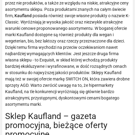
przez nie produktów, a także ze względu na niskie, atrakcyjne ceny
asortymentu sklepu. Poza produktami znanych na całym świecie
firm,
Kaufland
posiada również swoje własne produkty o nazwie K-
Classic. Wyróżniają je wysoka jakość oraz niezwykle atrakcyjne
warunki cenowe proponowanego asortymentu. W bogatej ofercie
marki Kaufland dostępne są również produkty dla wegan i
wegeterian, bio, bez laktozy oraz rzeczy przeznaczone dla dzieci.
Dzięki temu firma wychodzi na przeciw oczekiwaniom nawet
najbardziej wymagających klientów. Jest jeszcze druga firma
własna sklepu - to Exquisit, w skład której wchodzą produkty
bardziej ekskluzywne i wyrafinowane, w dość rozsądnych cenach
w stosunku do najwyższej jakości produktów. Sklepy Kaufland
mają też w swojej ofercie markę SWITCH ON, która zawiera drobne
sprzęty AGD. Warto zwrócić uwagę na to, że hipermarkety
Kaufland, na tle konkurencji wyróżniają się głównie bardzo
atrakcyjnymi, przystępnymi, dyskontowymi cenami bogatego
asortymentu marki.
Sklep Kaufland – gazeta
promocyjna, bieżące oferty
promocyjne