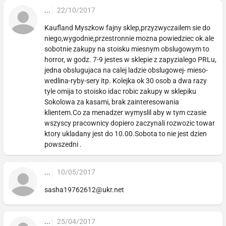
...
22/10/2017
Kaufland Myszkow fajny sklep,przyzwyczailem sie do
niego,wygodnie,przestronnie mozna powiedziec ok.ale
sobotnie zakupy na stoisku miesnym obslugowym to
horror, w godz. 7-9 jestes w sklepie z zapyzialego PRLu,
jedna obslugujaca na calej ladzie obslugowej- mieso-
wedlina-ryby-sery itp. Kolejka ok 30 osob a dwa razy
tyle omija to stoisko idac robic zakupy w sklepiku
Sokolowa za kasami, brak zainteresowania
klientem.Co za menadzer wymyslil aby w tym czasie
wszyscy pracownicy dopiero zaczynali rozwozic towar
ktory ukladany jest do 10.00.Sobota to nie jest dzien
powszedni .
...
10/05/2017
sasha19762612@ukr.net
...
25/04/2017