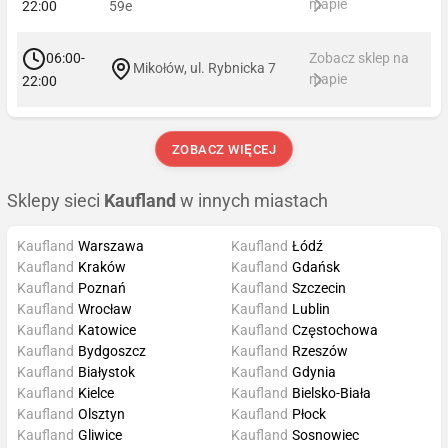
mapie
22:00
59e
06:00-
Zobacz sklep na
Mikołów, ul. Rybnicka 7
mapie
22:00
ZOBACZ WIĘCEJ
Sklepy sieci
Kaufland
w innych miastach
Kaufland
Warszawa
Kaufland
Łódź
Kaufland
Kraków
Kaufland
Gdańsk
Kaufland
Poznań
Kaufland
Szczecin
Kaufland
Wrocław
Kaufland
Lublin
Kaufland
Katowice
Kaufland
Częstochowa
Kaufland
Bydgoszcz
Kaufland
Rzeszów
Kaufland
Białystok
Kaufland
Gdynia
Kaufland
Kielce
Kaufland
Bielsko-Biała
Kaufland
Olsztyn
Kaufland
Płock
Kaufland
Gliwice
Kaufland
Sosnowiec