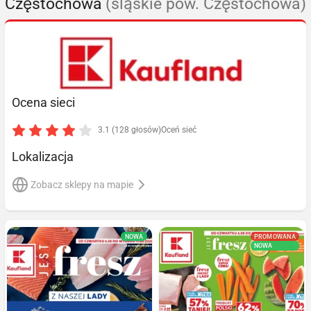
Częstochowa
(śląskie pow. Częstochowa)
Ocena sieci
3.1 (128 głosów)
Oceń sieć
Lokalizacja
Zobacz sklepy na mapie
NOWA
PROMOWANA
NOWA