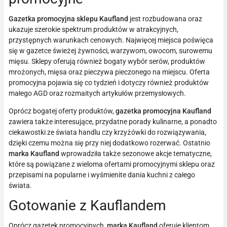
Gazetka promocyjna sklepu Kaufland
jest rozbudowana oraz
ukazuje szerokie spektrum produktów w atrakcyjnych,
przystępnych warunkach cenowych. Najwięcej miejsca poświęca
się w gazetce świeżej żywności, warzywom, owocom, surowemu
mięsu. Sklepy oferują również bogaty wybór serów, produktów
mrożonych, mięsa oraz pieczywa pieczonego na miejscu. Oferta
promocyjna pojawia się co tydzień i dotyczy również produktów
małego AGD oraz rozmaitych artykułów przemysłowych.
Oprócz bogatej oferty produktów,
gazetka promocyjna Kaufland
zawiera także interesujące, przydatne porady kulinarne, a ponadto
ciekawostki ze świata handlu czy krzyżówki do rozwiązywania,
dzięki czemu można się przy niej dodatkowo rozerwać. Ostatnio
marka Kaufland
wprowadziła także sezonowe akcje tematyczne,
które są powiązane z wieloma ofertami promocyjnymi sklepu oraz
przepisami na popularne i wyśmienite dania kuchni z całego
świata.
Gotowanie z Kauflandem
Oprócz gazetek promocyjnych,
marka Kaufland
oferuje klientom