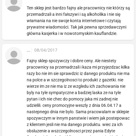
Ten sklep jest bardzo fajny ale pracownicy nie którzy są
przemadrzali a inni fałszywi i są alkoholika i nie się
włamania na nie swoje konta internetowe i czytają
prywatne wiadomości. Tak jak pewna sprzedawczyni
główna kasjerka i w nowotomyskim kauflandzie.
...
08/04/2017
Fajny sklep spozywczy i dobre ceny. Ale niestety
pracownicy sa przemadrzali i kaza mi przyjezdzac kilka
razy bo nie im sie sprawdzic iz danego produktu nie ma
na polce a w szczegolnosci to produkt z gazetki. nie
wierze im ze nie ma iz ze wzgledu ich zachowania nie
byly na tyle sympatyczne a badziej laska ze na tyle
pytan i ich nie chec do pomocy jaka mi zadnej nie
udzielili. ceny promocyjne weszly z dnia 06.04.17 a
nastepnego dnia nie bylo. Sama pracowalam w sklepie
spozywczym w innym panstwie i wiem jak postepowac
z klientem jesli nie ma danego produktu. wiec za ich
obsluzenie a wszczegolnosci przez pania Edyte