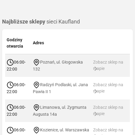
Najbliższe sklepy
sieci Kaufland
Godziny
Adres
otwarcia
06:00-
Poznań, ul. Głogowska
Zobacz sklep na
mapie
22:00
132
06:00-
Radzyń Podlaski, ul. Jana
Zobacz sklep na
mapie
22:00
Pawła II 1
06:00-
Limanowa, ul. Zygmunta
Zobacz sklep na
mapie
22:00
Augusta 14a
06:00-
Kozienice, ul. Warszawska
Zobacz sklep na