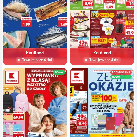
Kaufland
Kaufland
Trwa jeszcze 4 dni
Trwa jeszcze 4 dni
NOWA
PROMOWANA
NOWA