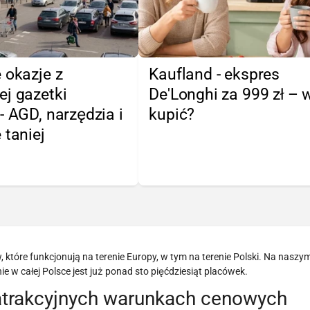
 okazje z
Kaufland - ekspres
j gazetki
De'Longhi za 999 zł – 
- AGD, narzędzia i
kupić?
 taniej
ów, które funkcjonują na terenie Europy, w tym na terenie Polski. Na nasz
e w całej Polsce jest już ponad sto pięćdziesiąt placówek.
atrakcyjnych warunkach cenowych