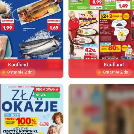
Kaufland
Kaufland
Ostatnie 2 dni
Ostatnie 2 dni
PROMOWANA
NOWA