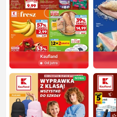
Kaufland
Od jutra
NOWA