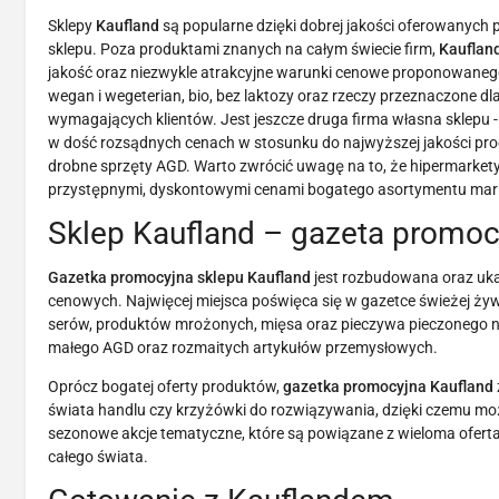
Sklepy
Kaufland
są popularne dzięki dobrej jakości oferowanych 
sklepu. Poza produktami znanych na całym świecie firm,
Kauflan
jakość oraz niezwykle atrakcyjne warunki cenowe proponowanego
wegan i wegeterian, bio, bez laktozy oraz rzeczy przeznaczone dl
wymagających klientów. Jest jeszcze druga firma własna sklepu - 
w dość rozsądnych cenach w stosunku do najwyższej jakości pro
drobne sprzęty AGD. Warto zwrócić uwagę na to, że hipermarkety 
przystępnymi, dyskontowymi cenami bogatego asortymentu mark
Sklep Kaufland – gazeta promoc
Gazetka promocyjna sklepu Kaufland
jest rozbudowana oraz uka
cenowych. Najwięcej miejsca poświęca się w gazetce świeżej ż
serów, produktów mrożonych, mięsa oraz pieczywa pieczonego na
małego AGD oraz rozmaitych artykułów przemysłowych.
Oprócz bogatej oferty produktów,
gazetka promocyjna Kaufland
świata handlu czy krzyżówki do rozwiązywania, dzięki czemu mo
sezonowe akcje tematyczne, które są powiązane z wieloma oferta
całego świata.