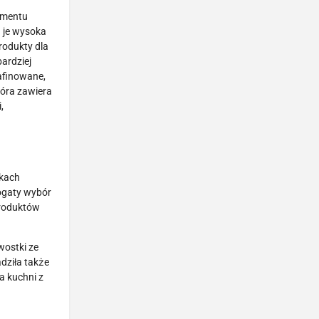
tymentu
 je wysoka
rodukty dla
ardziej
rafinowane,
tóra zawiera
,
nkach
ogaty wybór
produktów
wostki ze
ziła także
a kuchni z