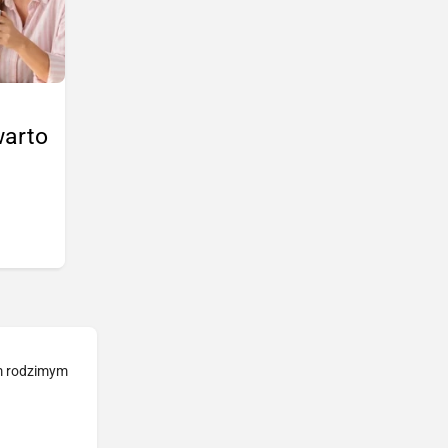
warto
ym rodzimym