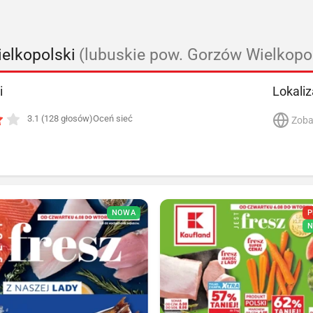
elkopolski
(lubuskie pow. Gorzów Wielkopol
i
Lokaliz
3.1 (128 głosów)
Oceń sieć
Zoba
NOWA