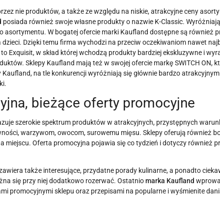
przez nie produktów, a także ze względu na niskie, atrakcyjne ceny asor
d
posiada również swoje własne produkty o nazwie K-Classic. Wyróżniają
 asortymentu. W bogatej ofercie marki Kaufland dostępne są również p
a dzieci. Dzięki temu firma wychodzi na przeciw oczekiwaniom nawet najb
to Exquisit, w skład której wchodzą produkty bardziej ekskluzywne i wy
duktów. Sklepy Kaufland mają też w swojej ofercie markę SWITCH ON, k
Kaufland, na tle konkurencji wyróżniają się głównie bardzo atrakcyjnymi
i.
yjna, bieżące oferty promocyjne
zuje szerokie spektrum produktów w atrakcyjnych, przystępnych waru
ywności, warzywom, owocom, surowemu mięsu. Sklepy oferują również b
 miejscu. Oferta promocyjna pojawia się co tydzień i dotyczy również 
zawiera także interesujące, przydatne porady kulinarne, a ponadto cieka
żna się przy niej dodatkowo rozerwać. Ostatnio
marka Kaufland
wprowad
mi promocyjnymi sklepu oraz przepisami na popularne i wyśmienite dani