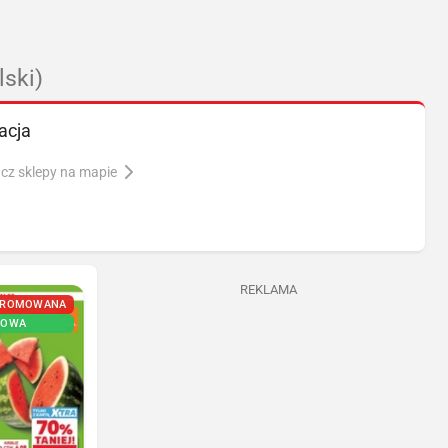
ski)
acja
cz sklepy na mapie
REKLAMA
PROMOWANA
NOWA