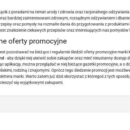
kącik z poradami na temat urody i zdrowia oraz racjonalnego odżywiania s
ą coraz bardziej zainteresowani zdrowym, rozsądnym odżywianiem i dbani
 przepisy oraz pomysły na rozmaite dania do przygotowania z produktam
est znalezienie ciekawych przepisów oraz interesujących nas pomysłów 
ne oferty promocyjne
jest pozostawać na bieżąco i regularnie śledzić oferty promocyjne marki
and
- aby dzięki niej ułatwić sobie zakupów oraz mieć nieustanny dostęp 
jąc aplikację, można przeglądać w niej bieżące gazetki promocyjne, a o 
bliskimi, rodziną i znajomymi. Oprócz tego śledzenie promocji jest możliw
lettera marki. Warto zatem już dziś skorzystać z któregoś z tych sposób,
 i cieszyć się wyjątkowymi zakupami.