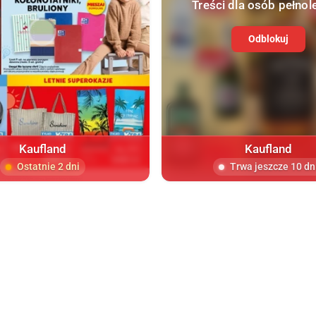
Treści dla osób pełnol
Odblokuj
Kaufland
Kaufland
Ostatnie 2 dni
Trwa jeszcze 10 dn