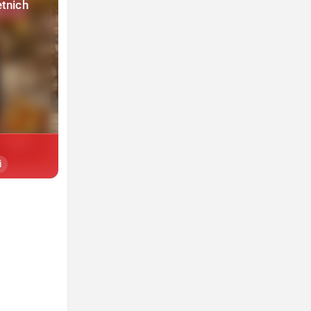
etnich
i