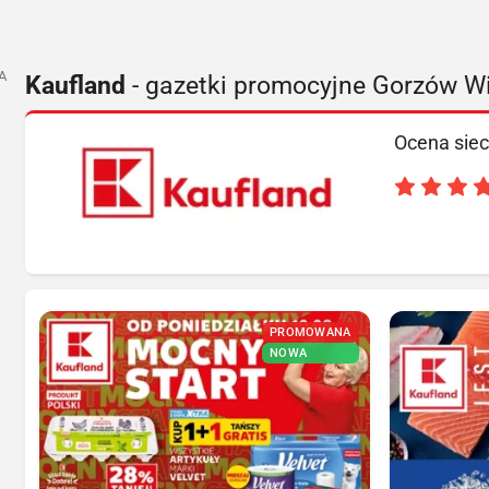
A
Kaufland
- gazetki promocyjne Gorzów Wi
Ocena siec
PROMOWANA
NOWA