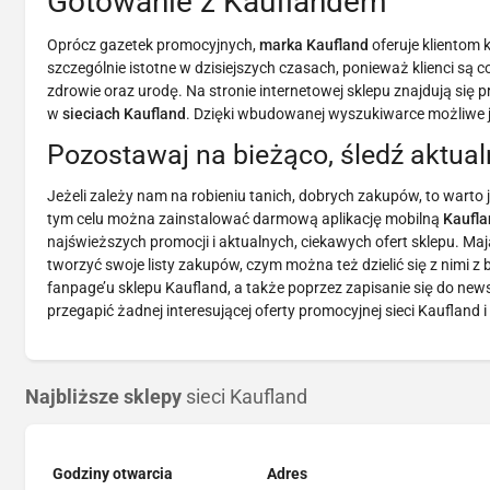
Gotowanie z Kauflandem
Oprócz gazetek promocyjnych,
marka Kaufland
oferuje klientom 
szczególnie istotne w dzisiejszych czasach, ponieważ klienci s
zdrowie oraz urodę. Na stronie internetowej sklepu znajdują się
w
sieciach Kaufland
. Dzięki wbudowanej wyszukiwarce możliwe j
Pozostawaj na bieżąco, śledź aktual
Jeżeli zależy nam na robieniu tanich, dobrych zakupów, to warto 
tym celu można zainstalować darmową aplikację mobilną
Kaufl
najświeższych promocji i aktualnych, ciekawych ofert sklepu. Ma
tworzyć swoje listy zakupów, czym można też dzielić się z nimi z 
fanpage’u sklepu Kaufland, a także poprzez zapisanie się do news
przegapić żadnej interesującej oferty promocyjnej sieci Kaufland
Najbliższe sklepy
sieci Kaufland
Godziny otwarcia
Adres