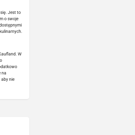
ię. Jest to
em o swoje
i dostępnymi
kulinarnych.
 Kaufland. W
do
dodatkowo
e na
 aby nie