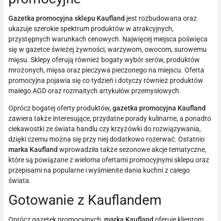
Gazetka promocyjna sklepu Kaufland
jest rozbudowana oraz
ukazuje szerokie spektrum produktów w atrakcyjnych,
przystępnych warunkach cenowych. Najwięcej miejsca poświęca
się w gazetce świeżej żywności, warzywom, owocom, surowemu
mięsu. Sklepy oferują również bogaty wybór serów, produktów
mrożonych, mięsa oraz pieczywa pieczonego na miejscu. Oferta
promocyjna pojawia się co tydzień i dotyczy również produktów
małego AGD oraz rozmaitych artykułów przemysłowych.
Oprócz bogatej oferty produktów,
gazetka promocyjna Kaufland
zawiera także interesujące, przydatne porady kulinarne, a ponadto
ciekawostki ze świata handlu czy krzyżówki do rozwiązywania,
dzięki czemu można się przy niej dodatkowo rozerwać. Ostatnio
marka Kaufland
wprowadziła także sezonowe akcje tematyczne,
które są powiązane z wieloma ofertami promocyjnymi sklepu oraz
przepisami na popularne i wyśmienite dania kuchni z całego
świata.
Gotowanie z Kauflandem
Oprócz gazetek promocyjnych,
marka Kaufland
oferuje klientom