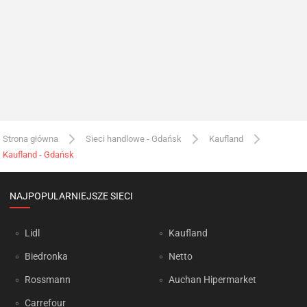
Strona główna
Sieci handlowe - Gdańsk
Kaufland
Kaufland - Gdańsk
NAJPOPULARNIEJSZE SIECI
Lidl
Kaufland
Biedronka
Netto
Rossmann
Auchan Hipermarket
Carrefour