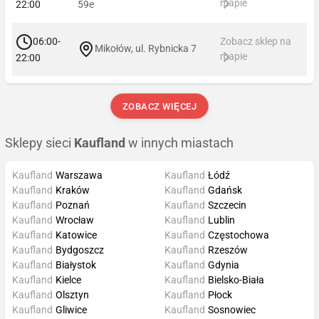
mapie
22:00
59e
06:00-
Zobacz sklep na
Mikołów, ul. Rybnicka 7
mapie
22:00
ZOBACZ WIĘCEJ
Sklepy sieci
Kaufland
w innych miastach
Kaufland
Warszawa
Kaufland
Łódź
Kaufland
Kraków
Kaufland
Gdańsk
Kaufland
Poznań
Kaufland
Szczecin
Kaufland
Wrocław
Kaufland
Lublin
Kaufland
Katowice
Kaufland
Częstochowa
Kaufland
Bydgoszcz
Kaufland
Rzeszów
Kaufland
Białystok
Kaufland
Gdynia
Kaufland
Kielce
Kaufland
Bielsko-Biała
Kaufland
Olsztyn
Kaufland
Płock
Kaufland
Gliwice
Kaufland
Sosnowiec