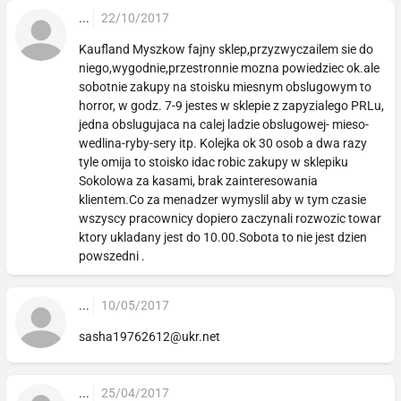
...
22/10/2017
Kaufland Myszkow fajny sklep,przyzwyczailem sie do
niego,wygodnie,przestronnie mozna powiedziec ok.ale
sobotnie zakupy na stoisku miesnym obslugowym to
horror, w godz. 7-9 jestes w sklepie z zapyzialego PRLu,
jedna obslugujaca na calej ladzie obslugowej- mieso-
wedlina-ryby-sery itp. Kolejka ok 30 osob a dwa razy
tyle omija to stoisko idac robic zakupy w sklepiku
Sokolowa za kasami, brak zainteresowania
klientem.Co za menadzer wymyslil aby w tym czasie
wszyscy pracownicy dopiero zaczynali rozwozic towar
ktory ukladany jest do 10.00.Sobota to nie jest dzien
powszedni .
...
10/05/2017
sasha19762612@ukr.net
...
25/04/2017