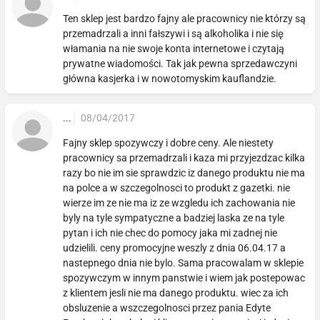
Ten sklep jest bardzo fajny ale pracownicy nie którzy są
przemadrzali a inni fałszywi i są alkoholika i nie się
włamania na nie swoje konta internetowe i czytają
prywatne wiadomości. Tak jak pewna sprzedawczyni
główna kasjerka i w nowotomyskim kauflandzie.
...
08/04/2017
Fajny sklep spozywczy i dobre ceny. Ale niestety
pracownicy sa przemadrzali i kaza mi przyjezdzac kilka
razy bo nie im sie sprawdzic iz danego produktu nie ma
na polce a w szczegolnosci to produkt z gazetki. nie
wierze im ze nie ma iz ze wzgledu ich zachowania nie
byly na tyle sympatyczne a badziej laska ze na tyle
pytan i ich nie chec do pomocy jaka mi zadnej nie
udzielili. ceny promocyjne weszly z dnia 06.04.17 a
nastepnego dnia nie bylo. Sama pracowalam w sklepie
spozywczym w innym panstwie i wiem jak postepowac
z klientem jesli nie ma danego produktu. wiec za ich
obsluzenie a wszczegolnosci przez pania Edyte