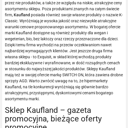
przez nie produktów, a także ze względu na niskie, atrakcyjne ceny
asortymentu sklepu. Poza produktami znanych na całym świecie
firm,
Kaufland
posiada również swoje własne produkty o nazwie K-
Classic. Wyróżniają je wysoka jakość oraz niezwykle atrakcyjne
warunki cenowe proponowanego asortymentu. W bogatej ofercie
marki Kaufland dostępne są również produkty dla wegan i
wegeterian, bio, bez laktozy oraz rzeczy przeznaczone dla dzieci.
Dzięki temu firma wychodzi na przeciw oczekiwaniom nawet
najbardziej wymagających klientów. Jest jeszcze druga firma
własna sklepu - to Exquisit, w skład której wchodzą produkty
bardziej ekskluzywne i wyrafinowane, w dość rozsądnych cenach
w stosunku do najwyższej jakości produktów. Sklepy Kaufland
mają też w swojej ofercie markę SWITCH ON, która zawiera drobne
sprzęty AGD. Warto zwrócić uwagę na to, że hipermarkety
Kaufland, na tle konkurencji wyróżniają się głównie bardzo
atrakcyjnymi, przystępnymi, dyskontowymi cenami bogatego
asortymentu marki.
Sklep Kaufland – gazeta
promocyjna, bieżące oferty
promocyjne