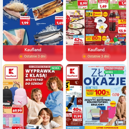
Kaufland
Kaufland
Ostatnie 3 dni
Ostatnie 3 dni
NOWA
PROMOWANA
NOWA