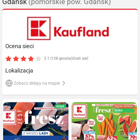
Gdańsk
(pomorskie pow. Gdańsk)
Ocena sieci
3.1 (128 głosów)
Oceń sieć
Lokalizacja
Zobacz sklepy na mapie
NOWA
PROMOWANA
NOWA