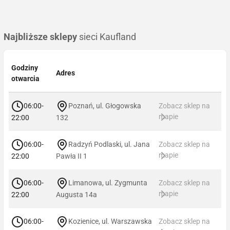
Najbliższe sklepy
sieci Kaufland
Godziny
Adres
otwarcia
06:00-
Poznań, ul. Głogowska
Zobacz sklep na
mapie
22:00
132
06:00-
Radzyń Podlaski, ul. Jana
Zobacz sklep na
mapie
22:00
Pawła II 1
06:00-
Limanowa, ul. Zygmunta
Zobacz sklep na
mapie
22:00
Augusta 14a
06:00-
Kozienice, ul. Warszawska
Zobacz sklep na