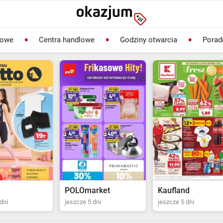
lowe
Centra handlowe
Godziny otwarcia
Porad
rket
Kaufland
Biedronka
dni
jeszcze 5 dni
jeszcze 2 dni