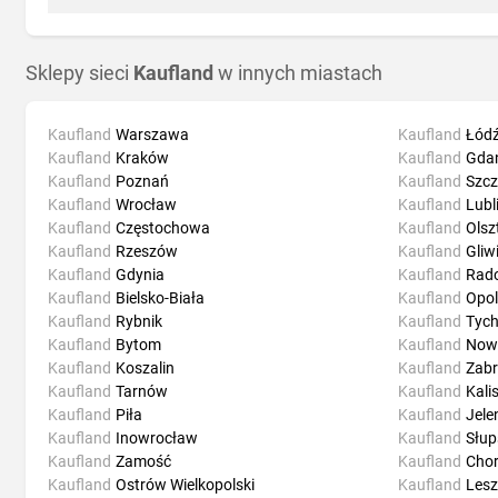
Sklepy sieci
Kaufland
w innych miastach
Kaufland
Warszawa
Kaufland
Łód
Kaufland
Kraków
Kaufland
Gda
Kaufland
Poznań
Kaufland
Szcz
Kaufland
Wrocław
Kaufland
Lubl
Kaufland
Częstochowa
Kaufland
Olsz
Kaufland
Rzeszów
Kaufland
Gliw
Kaufland
Gdynia
Kaufland
Rad
Kaufland
Bielsko-Biała
Kaufland
Opol
Kaufland
Rybnik
Kaufland
Tyc
Kaufland
Bytom
Kaufland
Now
Kaufland
Koszalin
Kaufland
Zabr
Kaufland
Tarnów
Kaufland
Kali
Kaufland
Piła
Kaufland
Jele
Kaufland
Inowrocław
Kaufland
Słup
Kaufland
Zamość
Kaufland
Cho
Kaufland
Ostrów Wielkopolski
Kaufland
Les