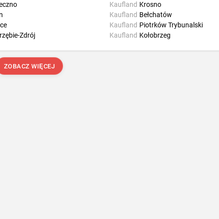
eczno
Kaufland
Krosno
n
Kaufland
Bełchatów
lce
Kaufland
Piotrków Trybunalski
rzębie-Zdrój
Kaufland
Kołobrzeg
ZOBACZ WIĘCEJ