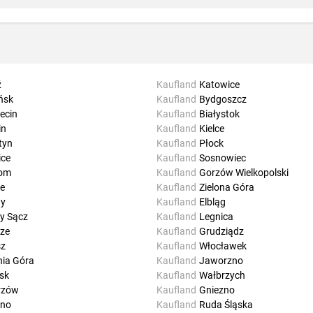
ź
Kaufland
Katowice
ńsk
Kaufland
Bydgoszcz
ecin
Kaufland
Białystok
in
Kaufland
Kielce
tyn
Kaufland
Płock
ice
Kaufland
Sosnowiec
om
Kaufland
Gorzów Wielkopolski
e
Kaufland
Zielona Góra
hy
Kaufland
Elbląg
y Sącz
Kaufland
Legnica
ze
Kaufland
Grudziądz
sz
Kaufland
Włocławek
nia Góra
Kaufland
Jaworzno
sk
Kaufland
Wałbrzych
rzów
Kaufland
Gniezno
zno
Kaufland
Ruda Śląska