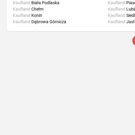
Kaufland
Biała Podlaska
Kaufland
Pias
Kaufland
Chełm
Kaufland
Lubi
Kaufland
Konin
Kaufland
Sied
Kaufland
Dąbrowa Górnicza
Kaufland
Jast