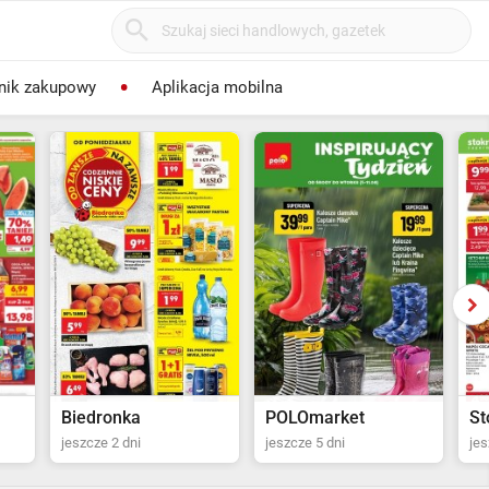
nik zakupowy
Aplikacja mobilna
POLOmarket
Stokrotka Supermarket
Mo
jeszcze 5 dni
jeszcze 6 dni
jes