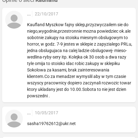
Opinie o sieci
Kaufland
...
22/10/2017
Kaufland Myszkow fajny sklep,przyzwyczailem sie do
niego,wygodnie,przestronnie mozna powiedziec ok.ale
sobotnie zakupy na stoisku miesnym obslugowym to
horror, w godz. 7-9 jestes w sklepie z zapyzialego PRLu,
jedna obslugujaca na calej ladzie obslugowej- mieso-
wedlina-ryby-sery itp. Kolejka ok 30 osob a dwa razy
tyle omija to stoisko idac robic zakupy w sklepiku
Sokolowa za kasami, brak zainteresowania
klientem.Co za menadzer wymyslil aby w tym czasie
wszyscy pracownicy dopiero zaczynali rozwozic towar
ktory ukladany jest do 10.00.Sobota to nie jest dzien
powszedni .
...
10/05/2017
sasha19762612@ukr.net