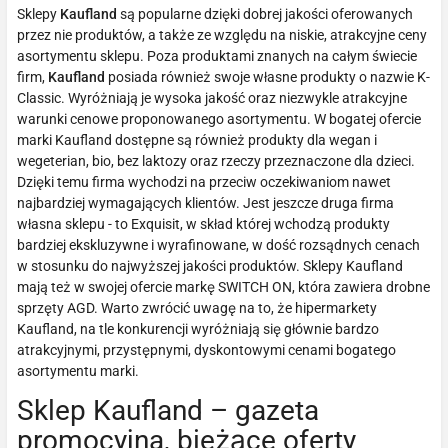
Sklepy
Kaufland
są popularne dzięki dobrej jakości oferowanych
przez nie produktów, a także ze względu na niskie, atrakcyjne ceny
asortymentu sklepu. Poza produktami znanych na całym świecie
firm,
Kaufland
posiada również swoje własne produkty o nazwie K-
Classic. Wyróżniają je wysoka jakość oraz niezwykle atrakcyjne
warunki cenowe proponowanego asortymentu. W bogatej ofercie
marki Kaufland dostępne są również produkty dla wegan i
wegeterian, bio, bez laktozy oraz rzeczy przeznaczone dla dzieci.
Dzięki temu firma wychodzi na przeciw oczekiwaniom nawet
najbardziej wymagających klientów. Jest jeszcze druga firma
własna sklepu - to Exquisit, w skład której wchodzą produkty
bardziej ekskluzywne i wyrafinowane, w dość rozsądnych cenach
w stosunku do najwyższej jakości produktów. Sklepy Kaufland
mają też w swojej ofercie markę SWITCH ON, która zawiera drobne
sprzęty AGD. Warto zwrócić uwagę na to, że hipermarkety
Kaufland, na tle konkurencji wyróżniają się głównie bardzo
atrakcyjnymi, przystępnymi, dyskontowymi cenami bogatego
asortymentu marki.
Sklep Kaufland – gazeta
promocyjna, bieżące oferty