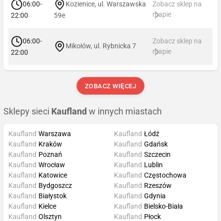
06:00-
Kozienice, ul. Warszawska
Zobacz sklep na
mapie
22:00
59e
06:00-
Zobacz sklep na
Mikołów, ul. Rybnicka 7
mapie
22:00
ZOBACZ WIĘCEJ
Sklepy sieci
Kaufland
w innych miastach
Kaufland
Warszawa
Kaufland
Łódź
Kaufland
Kraków
Kaufland
Gdańsk
Kaufland
Poznań
Kaufland
Szczecin
Kaufland
Wrocław
Kaufland
Lublin
Kaufland
Katowice
Kaufland
Częstochowa
Kaufland
Bydgoszcz
Kaufland
Rzeszów
Kaufland
Białystok
Kaufland
Gdynia
Kaufland
Kielce
Kaufland
Bielsko-Biała
Kaufland
Olsztyn
Kaufland
Płock