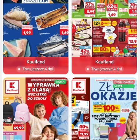
Kaufland
Kaufland
Trwa jeszcze 4 dni
Trwa jeszcze 4 dni
NOWA
PROMOWANA
NOWA