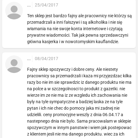
...
25/04/2017
Ten sklep jest bardzo fajny ale pracownicy nie którzy są
przemadrzali a inni fałszywi i są alkoholika i nie się
włamania na nie swoje konta internetowe i czytają
prywatne wiadomości. Tak jak pewna sprzedawczyni
główna kasjerka i w nowotomyskim kauflandzie.
...
08/04/2017
Fajny sklep spozywczy i dobre ceny. Ale niestety
pracownicy sa przemadrzali i kaza mi przyjezdzac kilka
razy bo nie im sie sprawdzic iz danego produktu nie ma
na polce a w szczegolnosci to produkt z gazetki. nie
wierze im ze nie ma iz ze wzgledu ich zachowania nie
byly na tyle sympatyczne a badziej laska ze na tyle
pytan i ich nie chec do pomocy jaka mi zadnej nie
udzielili. ceny promocyjne weszly z dnia 06.04.17 a
nastepnego dnia nie bylo. Sama pracowalam w sklepie
spozywczym w innym panstwie i wiem jak postepowac
z klientem jesli nie ma danego produktu. wiec za ich