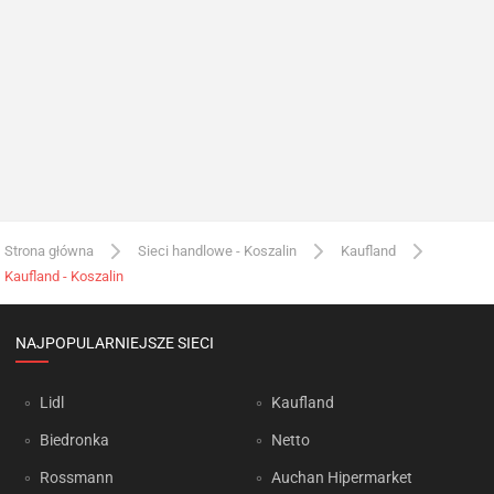
Strona główna
Sieci handlowe - Koszalin
Kaufland
Kaufland - Koszalin
NAJPOPULARNIEJSZE SIECI
Lidl
Kaufland
Biedronka
Netto
Rossmann
Auchan Hipermarket