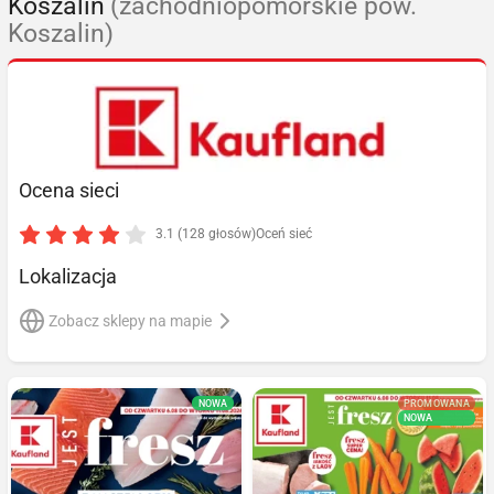
Koszalin
(zachodniopomorskie pow.
Koszalin)
Ocena sieci
3.1 (128 głosów)
Oceń sieć
Lokalizacja
Zobacz sklepy na mapie
NOWA
PROMOWANA
NOWA