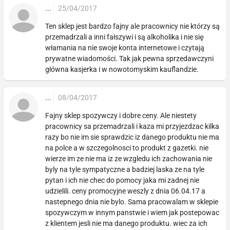
...
25/04/2017
Ten sklep jest bardzo fajny ale pracownicy nie którzy są
przemadrzali a inni fałszywi i są alkoholika i nie się
włamania na nie swoje konta internetowe i czytają
prywatne wiadomości. Tak jak pewna sprzedawczyni
główna kasjerka i w nowotomyskim kauflandzie.
...
08/04/2017
Fajny sklep spozywczy i dobre ceny. Ale niestety
pracownicy sa przemadrzali i kaza mi przyjezdzac kilka
razy bo nie im sie sprawdzic iz danego produktu nie ma
na polce a w szczegolnosci to produkt z gazetki. nie
wierze im ze nie ma iz ze wzgledu ich zachowania nie
byly na tyle sympatyczne a badziej laska ze na tyle
pytan i ich nie chec do pomocy jaka mi zadnej nie
udzielili. ceny promocyjne weszly z dnia 06.04.17 a
nastepnego dnia nie bylo. Sama pracowalam w sklepie
spozywczym w innym panstwie i wiem jak postepowac
z klientem jesli nie ma danego produktu. wiec za ich