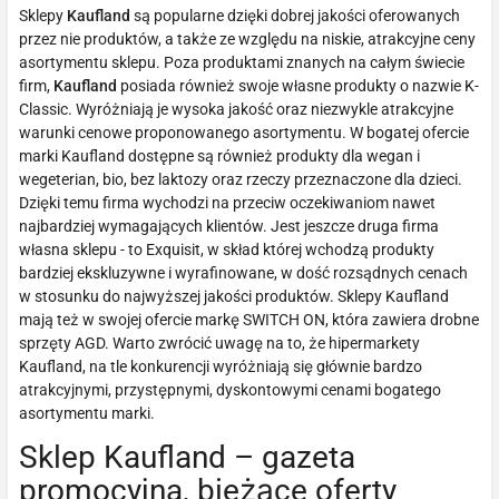
Sklepy
Kaufland
są popularne dzięki dobrej jakości oferowanych
przez nie produktów, a także ze względu na niskie, atrakcyjne ceny
asortymentu sklepu. Poza produktami znanych na całym świecie
firm,
Kaufland
posiada również swoje własne produkty o nazwie K-
Classic. Wyróżniają je wysoka jakość oraz niezwykle atrakcyjne
warunki cenowe proponowanego asortymentu. W bogatej ofercie
marki Kaufland dostępne są również produkty dla wegan i
wegeterian, bio, bez laktozy oraz rzeczy przeznaczone dla dzieci.
Dzięki temu firma wychodzi na przeciw oczekiwaniom nawet
najbardziej wymagających klientów. Jest jeszcze druga firma
własna sklepu - to Exquisit, w skład której wchodzą produkty
bardziej ekskluzywne i wyrafinowane, w dość rozsądnych cenach
w stosunku do najwyższej jakości produktów. Sklepy Kaufland
mają też w swojej ofercie markę SWITCH ON, która zawiera drobne
sprzęty AGD. Warto zwrócić uwagę na to, że hipermarkety
Kaufland, na tle konkurencji wyróżniają się głównie bardzo
atrakcyjnymi, przystępnymi, dyskontowymi cenami bogatego
asortymentu marki.
Sklep Kaufland – gazeta
promocyjna, bieżące oferty