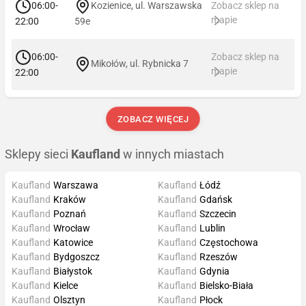
06:00-
Kozienice, ul. Warszawska
Zobacz sklep na
mapie
22:00
59e
06:00-
Zobacz sklep na
Mikołów, ul. Rybnicka 7
mapie
22:00
ZOBACZ WIĘCEJ
Sklepy sieci
Kaufland
w innych miastach
Kaufland
Warszawa
Kaufland
Łódź
Kaufland
Kraków
Kaufland
Gdańsk
Kaufland
Poznań
Kaufland
Szczecin
Kaufland
Wrocław
Kaufland
Lublin
Kaufland
Katowice
Kaufland
Częstochowa
Kaufland
Bydgoszcz
Kaufland
Rzeszów
Kaufland
Białystok
Kaufland
Gdynia
Kaufland
Kielce
Kaufland
Bielsko-Biała
Kaufland
Olsztyn
Kaufland
Płock