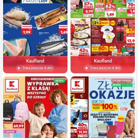
Kaufland
Kaufland
Trwa jeszcze 4 dni
Trwa jeszcze 4 dni
NOWA
PROMOWANA
NOWA