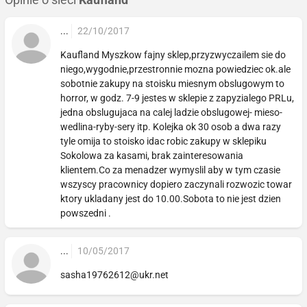
Opinie o sieci
Kaufland
...
22/10/2017
Kaufland Myszkow fajny sklep,przyzwyczailem sie do
niego,wygodnie,przestronnie mozna powiedziec ok.ale
sobotnie zakupy na stoisku miesnym obslugowym to
horror, w godz. 7-9 jestes w sklepie z zapyzialego PRLu,
jedna obslugujaca na calej ladzie obslugowej- mieso-
wedlina-ryby-sery itp. Kolejka ok 30 osob a dwa razy
tyle omija to stoisko idac robic zakupy w sklepiku
Sokolowa za kasami, brak zainteresowania
klientem.Co za menadzer wymyslil aby w tym czasie
wszyscy pracownicy dopiero zaczynali rozwozic towar
ktory ukladany jest do 10.00.Sobota to nie jest dzien
powszedni .
...
10/05/2017
sasha19762612@ukr.net