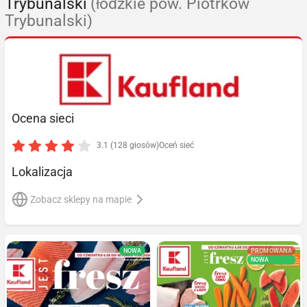
Trybunalski
(łódzkie pow. Piotrków
Trybunalski)
Ocena sieci
3.1 (128 głosów)
Oceń sieć
Lokalizacja
Zobacz sklepy na mapie
NOWA
PROMOWANA
NOWA