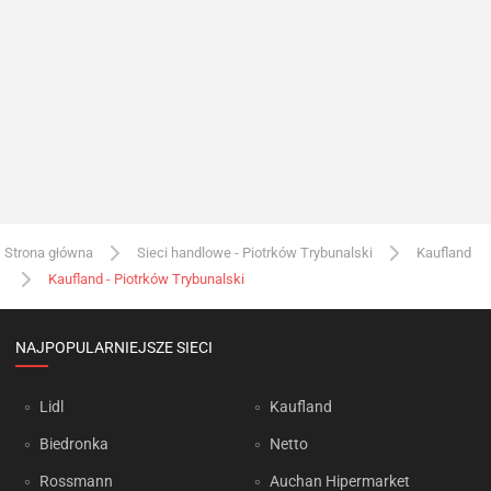
Strona główna
Sieci handlowe - Piotrków Trybunalski
Kaufland
Kaufland - Piotrków Trybunalski
NAJPOPULARNIEJSZE SIECI
Lidl
Kaufland
Biedronka
Netto
Rossmann
Auchan Hipermarket