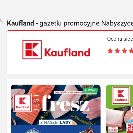
A
Kaufland
- gazetki promocyjne Nabyszyc
Ocena siec
NOWA