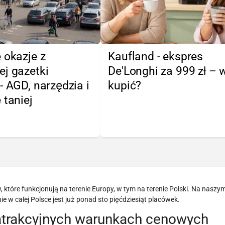
 okazje z
Kaufland - ekspres
j gazetki
De'Longhi za 999 zł – 
- AGD, narzędzia i
kupić?
 taniej
ów, które funkcjonują na terenie Europy, w tym na terenie Polski. Na nasz
e w całej Polsce jest już ponad sto pięćdziesiąt placówek.
atrakcyjnych warunkach cenowych