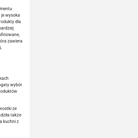
tymentu
 je wysoka
rodukty dla
ardziej
rafinowane,
tóra zawiera
,
nkach
ogaty wybór
produktów
wostki ze
ziła także
a kuchni z