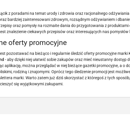
kącik z poradami na temat urody i zdrowia oraz racjonalnego odżywiania s
ą coraz bardziej zainteresowani zdrowym, rozsądnym odżywianiem i dbani
 przepisy oraz pomysły na rozmaite dania do przygotowania z produktam
est znalezienie ciekawych przepisów oraz interesujących nas pomysłów 
ne oferty promocyjne
jest pozostawać na bieżąco i regularnie śledzić oferty promocyjne marki
and
- aby dzięki niej ułatwić sobie zakupów oraz mieć nieustanny dostęp 
jąc aplikację, można przeglądać w niej bieżące gazetki promocyjne, a o 
bliskimi, rodziną i znajomymi. Oprócz tego śledzenie promocji jest możliw
lettera marki. Warto zatem już dziś skorzystać z któregoś z tych sposób,
 i cieszyć się wyjątkowymi zakupami.