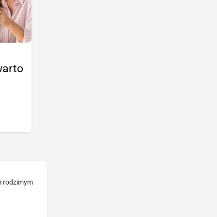
warto
ym rodzimym