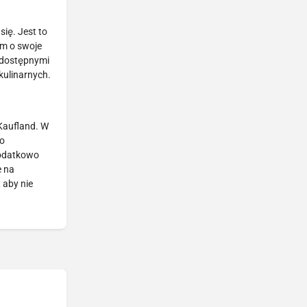
ię. Jest to
em o swoje
i dostępnymi
kulinarnych.
 Kaufland. W
do
dodatkowo
e na
 aby nie