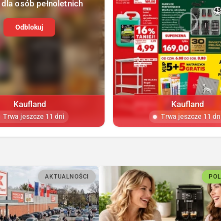
 dla osób pełnoletnich
Odblokuj
Kaufland
Kaufland
Trwa jeszcze 11 dni
Trwa jeszcze 11 dn
AKTUALNOŚCI
PO