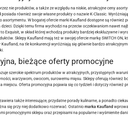
przez nie produktów, a także ze względu na niskie, atrakcyjne ceny asor
d
posiada również swoje własne produkty o nazwie K-Classic. Wyróżniają
 asortymentu. W bogatej ofercie marki Kaufland dostępne są również p
a dzieci. Dzięki temu firma wychodzi na przeciw oczekiwaniom nawet najb
to Exquisit, w skład której wchodzą produkty bardziej ekskluzywne i wy
duktów. Sklepy Kaufland mają też w swojej ofercie markę SWITCH ON, k
Kaufland, na tle konkurencji wyróżniają się głównie bardzo atrakcyjnymi
i.
yjna, bieżące oferty promocyjne
zuje szerokie spektrum produktów w atrakcyjnych, przystępnych waru
ywności, warzywom, owocom, surowemu mięsu. Sklepy oferują również b
 miejscu. Oferta promocyjna pojawia się co tydzień i dotyczy również 
zawiera także interesujące, przydatne porady kulinarne, a ponadto cieka
żna się przy niej dodatkowo rozerwać. Ostatnio
marka Kaufland
wprowad
mi promocyjnymi sklepu oraz przepisami na popularne i wyśmienite dani