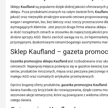
Sklepy
Kaufland
są popularne dzięki dobrej jakości oferowanych 
sklepu. Poza produktami znanych na całym świecie firm,
Kauflan
jakość oraz niezwykle atrakcyjne warunki cenowe proponowanego
wegan i wegeterian, bio, bez laktozy oraz rzeczy przeznaczone dl
wymagających klientów. Jest jeszcze druga firma własna sklepu - 
w dość rozsądnych cenach w stosunku do najwyższej jakości pro
drobne sprzęty AGD. Warto zwrócić uwagę na to, że hipermarkety 
przystępnymi, dyskontowymi cenami bogatego asortymentu mark
Sklep Kaufland – gazeta promoc
Gazetka promocyjna sklepu Kaufland
jest rozbudowana oraz uka
cenowych. Najwięcej miejsca poświęca się w gazetce świeżej ż
serów, produktów mrożonych, mięsa oraz pieczywa pieczonego na
małego AGD oraz rozmaitych artykułów przemysłowych.
Oprócz bogatej oferty produktów,
gazetka promocyjna Kaufland
świata handlu czy krzyżówki do rozwiązywania, dzięki czemu mo
sezonowe akcje tematyczne, które są powiązane z wieloma oferta
całego świata.