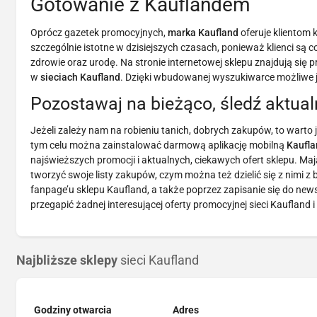
Gotowanie z Kauflandem
Oprócz gazetek promocyjnych,
marka Kaufland
oferuje klientom 
szczególnie istotne w dzisiejszych czasach, ponieważ klienci s
zdrowie oraz urodę. Na stronie internetowej sklepu znajdują się
w
sieciach Kaufland
. Dzięki wbudowanej wyszukiwarce możliwe j
Pozostawaj na bieżąco, śledź aktual
Jeżeli zależy nam na robieniu tanich, dobrych zakupów, to warto 
tym celu można zainstalować darmową aplikację mobilną
Kaufl
najświeższych promocji i aktualnych, ciekawych ofert sklepu. Ma
tworzyć swoje listy zakupów, czym można też dzielić się z nimi z 
fanpage’u sklepu Kaufland, a także poprzez zapisanie się do news
przegapić żadnej interesującej oferty promocyjnej sieci Kaufland
Najbliższe sklepy
sieci Kaufland
Godziny otwarcia
Adres