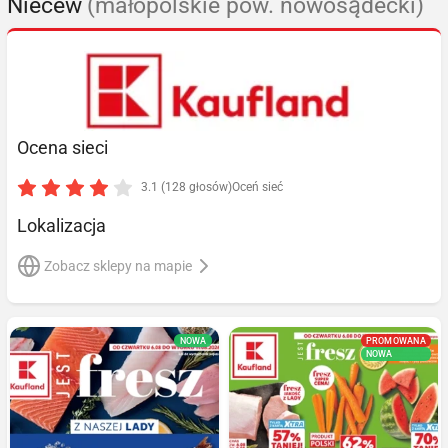
Niecew
(małopolskie pow. nowosądecki)
Ocena sieci
3.1 (128 głosów)
Oceń sieć
Lokalizacja
Zobacz sklepy na mapie
NOWA
PROMOWANA
NOWA