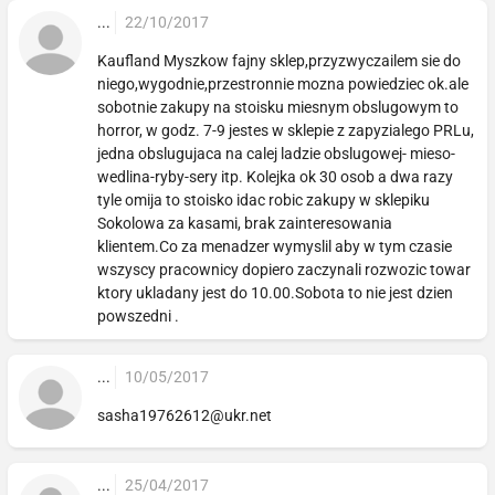
...
22/10/2017
Kaufland Myszkow fajny sklep,przyzwyczailem sie do
niego,wygodnie,przestronnie mozna powiedziec ok.ale
sobotnie zakupy na stoisku miesnym obslugowym to
horror, w godz. 7-9 jestes w sklepie z zapyzialego PRLu,
jedna obslugujaca na calej ladzie obslugowej- mieso-
wedlina-ryby-sery itp. Kolejka ok 30 osob a dwa razy
tyle omija to stoisko idac robic zakupy w sklepiku
Sokolowa za kasami, brak zainteresowania
klientem.Co za menadzer wymyslil aby w tym czasie
wszyscy pracownicy dopiero zaczynali rozwozic towar
ktory ukladany jest do 10.00.Sobota to nie jest dzien
powszedni .
...
10/05/2017
sasha19762612@ukr.net
...
25/04/2017