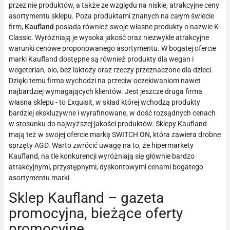
przez nie produktów, a także ze względu na niskie, atrakcyjne ceny
asortymentu sklepu. Poza produktami znanych na całym świecie
firm,
Kaufland
posiada również swoje własne produkty o nazwie K-
Classic. Wyróżniają je wysoka jakość oraz niezwykle atrakcyjne
warunki cenowe proponowanego asortymentu. W bogatej ofercie
marki Kaufland dostępne są również produkty dla wegan i
wegeterian, bio, bez laktozy oraz rzeczy przeznaczone dla dzieci.
Dzięki temu firma wychodzi na przeciw oczekiwaniom nawet
najbardziej wymagających klientów. Jest jeszcze druga firma
własna sklepu - to Exquisit, w skład której wchodzą produkty
bardziej ekskluzywne i wyrafinowane, w dość rozsądnych cenach
w stosunku do najwyższej jakości produktów. Sklepy Kaufland
mają też w swojej ofercie markę SWITCH ON, która zawiera drobne
sprzęty AGD. Warto zwrócić uwagę na to, że hipermarkety
Kaufland, na tle konkurencji wyróżniają się głównie bardzo
atrakcyjnymi, przystępnymi, dyskontowymi cenami bogatego
asortymentu marki.
Sklep Kaufland – gazeta
promocyjna, bieżące oferty
promocyjne