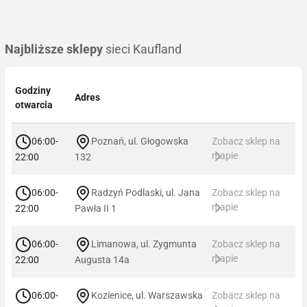
Najbliższe sklepy
sieci Kaufland
Godziny
Adres
otwarcia
06:00-
Poznań, ul. Głogowska
Zobacz sklep na
mapie
22:00
132
06:00-
Radzyń Podlaski, ul. Jana
Zobacz sklep na
mapie
22:00
Pawła II 1
06:00-
Limanowa, ul. Zygmunta
Zobacz sklep na
mapie
22:00
Augusta 14a
06:00-
Kozienice, ul. Warszawska
Zobacz sklep na