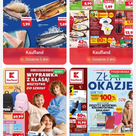
Kaufland
Kaufland
Ostatnie 3 dni
Ostatnie 3 dni
NOWA
PROMOWANA
NOWA