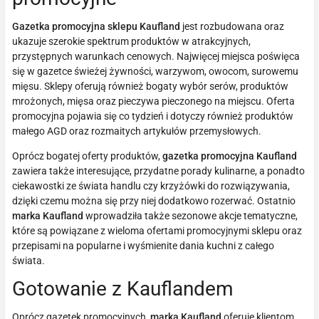
Gazetka promocyjna sklepu Kaufland
jest rozbudowana oraz
ukazuje szerokie spektrum produktów w atrakcyjnych,
przystępnych warunkach cenowych. Najwięcej miejsca poświęca
się w gazetce świeżej żywności, warzywom, owocom, surowemu
mięsu. Sklepy oferują również bogaty wybór serów, produktów
mrożonych, mięsa oraz pieczywa pieczonego na miejscu. Oferta
promocyjna pojawia się co tydzień i dotyczy również produktów
małego AGD oraz rozmaitych artykułów przemysłowych.
Oprócz bogatej oferty produktów,
gazetka promocyjna Kaufland
zawiera także interesujące, przydatne porady kulinarne, a ponadto
ciekawostki ze świata handlu czy krzyżówki do rozwiązywania,
dzięki czemu można się przy niej dodatkowo rozerwać. Ostatnio
marka Kaufland
wprowadziła także sezonowe akcje tematyczne,
które są powiązane z wieloma ofertami promocyjnymi sklepu oraz
przepisami na popularne i wyśmienite dania kuchni z całego
świata.
Gotowanie z Kauflandem
Oprócz gazetek promocyjnych,
marka Kaufland
oferuje klientom