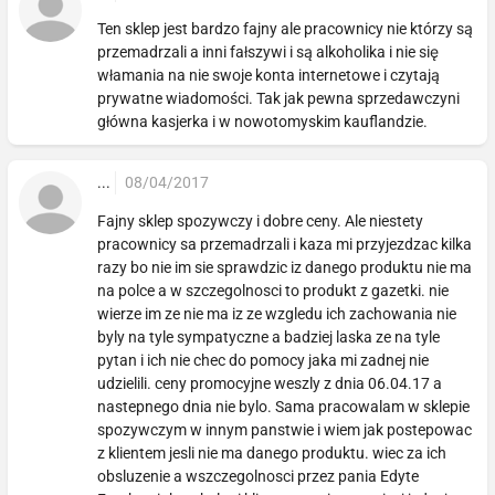
Ten sklep jest bardzo fajny ale pracownicy nie którzy są
przemadrzali a inni fałszywi i są alkoholika i nie się
włamania na nie swoje konta internetowe i czytają
prywatne wiadomości. Tak jak pewna sprzedawczyni
główna kasjerka i w nowotomyskim kauflandzie.
...
08/04/2017
Fajny sklep spozywczy i dobre ceny. Ale niestety
pracownicy sa przemadrzali i kaza mi przyjezdzac kilka
razy bo nie im sie sprawdzic iz danego produktu nie ma
na polce a w szczegolnosci to produkt z gazetki. nie
wierze im ze nie ma iz ze wzgledu ich zachowania nie
byly na tyle sympatyczne a badziej laska ze na tyle
pytan i ich nie chec do pomocy jaka mi zadnej nie
udzielili. ceny promocyjne weszly z dnia 06.04.17 a
nastepnego dnia nie bylo. Sama pracowalam w sklepie
spozywczym w innym panstwie i wiem jak postepowac
z klientem jesli nie ma danego produktu. wiec za ich
obsluzenie a wszczegolnosci przez pania Edyte