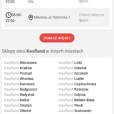
mapie
22:00
59e
06:00-
Zobacz sklep na
Mikołów, ul. Rybnicka 7
mapie
22:00
ZOBACZ WIĘCEJ
Sklepy sieci
Kaufland
w innych miastach
Kaufland
Warszawa
Kaufland
Łódź
Kaufland
Kraków
Kaufland
Gdańsk
Kaufland
Poznań
Kaufland
Szczecin
Kaufland
Wrocław
Kaufland
Lublin
Kaufland
Katowice
Kaufland
Częstochowa
Kaufland
Bydgoszcz
Kaufland
Rzeszów
Kaufland
Białystok
Kaufland
Gdynia
Kaufland
Kielce
Kaufland
Bielsko-Biała
Kaufland
Olsztyn
Kaufland
Płock
Kaufland
Gliwice
Kaufland
Sosnowiec