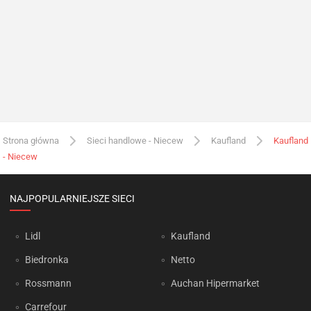
Strona główna
Sieci handlowe - Niecew
Kaufland
Kaufland
- Niecew
NAJPOPULARNIEJSZE SIECI
Lidl
Kaufland
Biedronka
Netto
Rossmann
Auchan Hipermarket
Carrefour