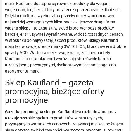
marki Kaufland dostępne są również produkty dla wegan i
wegeterian, bio, bez laktozy oraz rzeczy przeznaczone dla dzieci.
Dzięki temu firma wychodzi na przeciw oczekiwaniom nawet
najbardziej wymagających klientów. Jest jeszcze druga firma
własna sklepu - to Exquisit, w skład której wchodzą produkty
bardziej ekskluzywne i wyrafinowane, w dość rozsądnych cenach
w stosunku do najwyższej jakości produktów. Sklepy Kaufland
mają też w swojej ofercie markę SWITCH ON, która zawiera drobne
sprzęty AGD. Warto zwrócić uwagę na to, że hipermarkety
Kaufland, na tle konkurencji wyróżniają się głównie bardzo
atrakcyjnymi, przystępnymi, dyskontowymi cenami bogatego
asortymentu marki.
Sklep Kaufland – gazeta
promocyjna, bieżące oferty
promocyjne
Gazetka promocyjna sklepu Kaufland
jest rozbudowana oraz
ukazuje szerokie spektrum produktów w atrakcyjnych,
przystępnych warunkach cenowych. Najwięcej miejsca poświęca
się w gazetce świeżej żywności, warzywom, owocom, surowemu