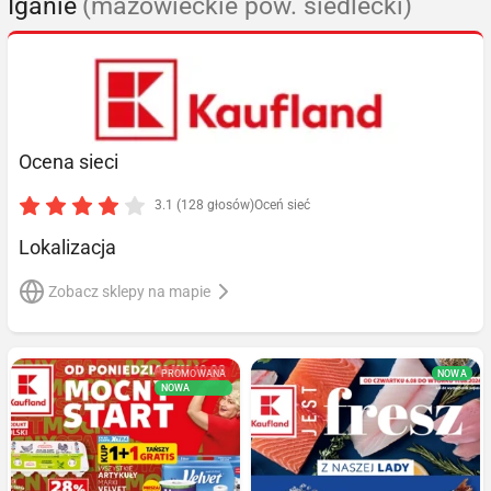
Iganie
(mazowieckie pow. siedlecki)
Ocena sieci
3.1 (128 głosów)
Oceń sieć
Lokalizacja
Zobacz sklepy na mapie
PROMOWANA
NOWA
NOWA