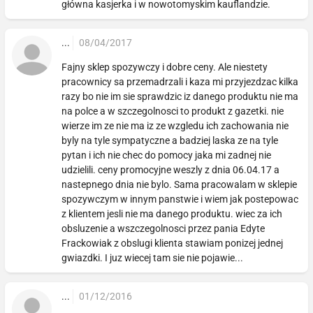
główna kasjerka i w nowotomyskim kauflandzie.
...
08/04/2017
Fajny sklep spozywczy i dobre ceny. Ale niestety
pracownicy sa przemadrzali i kaza mi przyjezdzac kilka
razy bo nie im sie sprawdzic iz danego produktu nie ma
na polce a w szczegolnosci to produkt z gazetki. nie
wierze im ze nie ma iz ze wzgledu ich zachowania nie
byly na tyle sympatyczne a badziej laska ze na tyle
pytan i ich nie chec do pomocy jaka mi zadnej nie
udzielili. ceny promocyjne weszly z dnia 06.04.17 a
nastepnego dnia nie bylo. Sama pracowalam w sklepie
spozywczym w innym panstwie i wiem jak postepowac
z klientem jesli nie ma danego produktu. wiec za ich
obsluzenie a wszczegolnosci przez pania Edyte
Frackowiak z obslugi klienta stawiam ponizej jednej
gwiazdki. I juz wiecej tam sie nie pojawie...
...
01/12/2016