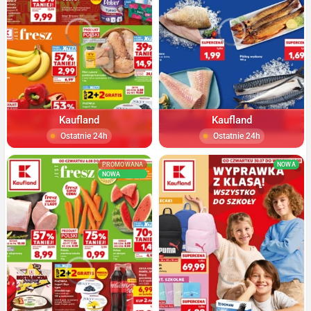
Kaufland
Kaufland
Ostatnie 24h
Ostatnie 24h
PROMOWANA
NOWA
NOWA