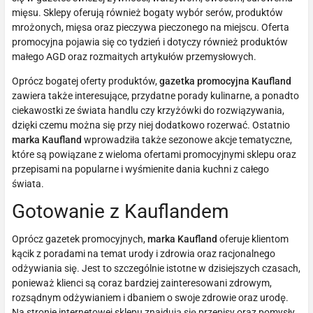
mięsu. Sklepy oferują również bogaty wybór serów, produktów
mrożonych, mięsa oraz pieczywa pieczonego na miejscu. Oferta
promocyjna pojawia się co tydzień i dotyczy również produktów
małego AGD oraz rozmaitych artykułów przemysłowych.
Oprócz bogatej oferty produktów,
gazetka promocyjna Kaufland
zawiera także interesujące, przydatne porady kulinarne, a ponadto
ciekawostki ze świata handlu czy krzyżówki do rozwiązywania,
dzięki czemu można się przy niej dodatkowo rozerwać. Ostatnio
marka Kaufland
wprowadziła także sezonowe akcje tematyczne,
które są powiązane z wieloma ofertami promocyjnymi sklepu oraz
przepisami na popularne i wyśmienite dania kuchni z całego
świata.
Gotowanie z Kauflandem
Oprócz gazetek promocyjnych,
marka Kaufland
oferuje klientom
kącik z poradami na temat urody i zdrowia oraz racjonalnego
odżywiania się. Jest to szczególnie istotne w dzisiejszych czasach,
ponieważ klienci są coraz bardziej zainteresowani zdrowym,
rozsądnym odżywianiem i dbaniem o swoje zdrowie oraz urodę.
Na stronie internetowej sklepu znajdują się przepisy oraz pomysły