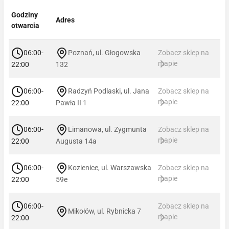
Godziny
Adres
otwarcia
06:00-
Poznań, ul. Głogowska
Zobacz sklep na
mapie
22:00
132
06:00-
Radzyń Podlaski, ul. Jana
Zobacz sklep na
mapie
22:00
Pawła II 1
06:00-
Limanowa, ul. Zygmunta
Zobacz sklep na
mapie
22:00
Augusta 14a
06:00-
Kozienice, ul. Warszawska
Zobacz sklep na
mapie
22:00
59e
06:00-
Zobacz sklep na
Mikołów, ul. Rybnicka 7
mapie
22:00