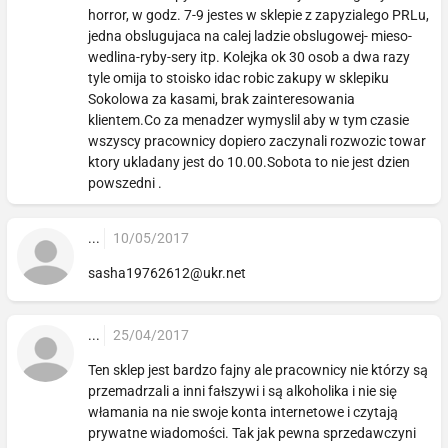
horror, w godz. 7-9 jestes w sklepie z zapyzialego PRLu,
jedna obslugujaca na calej ladzie obslugowej- mieso-
wedlina-ryby-sery itp. Kolejka ok 30 osob a dwa razy
tyle omija to stoisko idac robic zakupy w sklepiku
Sokolowa za kasami, brak zainteresowania
klientem.Co za menadzer wymyslil aby w tym czasie
wszyscy pracownicy dopiero zaczynali rozwozic towar
ktory ukladany jest do 10.00.Sobota to nie jest dzien
powszedni .
...
10/05/2017
sasha19762612@ukr.net
...
25/04/2017
Ten sklep jest bardzo fajny ale pracownicy nie którzy są
przemadrzali a inni fałszywi i są alkoholika i nie się
włamania na nie swoje konta internetowe i czytają
prywatne wiadomości. Tak jak pewna sprzedawczyni