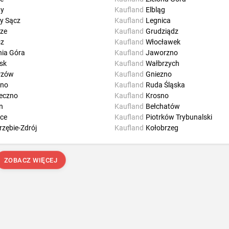
hy
Kaufland
Elbląg
y Sącz
Kaufland
Legnica
ze
Kaufland
Grudziądz
sz
Kaufland
Włocławek
nia Góra
Kaufland
Jaworzno
sk
Kaufland
Wałbrzych
rzów
Kaufland
Gniezno
zno
Kaufland
Ruda Śląska
eczno
Kaufland
Krosno
n
Kaufland
Bełchatów
lce
Kaufland
Piotrków Trybunalski
rzębie-Zdrój
Kaufland
Kołobrzeg
ZOBACZ WIĘCEJ