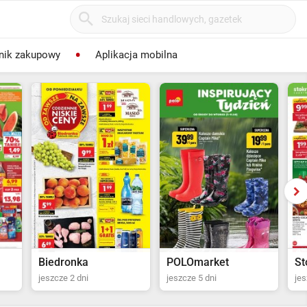
nik zakupowy
Aplikacja mobilna
POLOmarket
Stokrotka Supermarket
Bo
jeszcze 5 dni
jeszcze 6 dni
jes