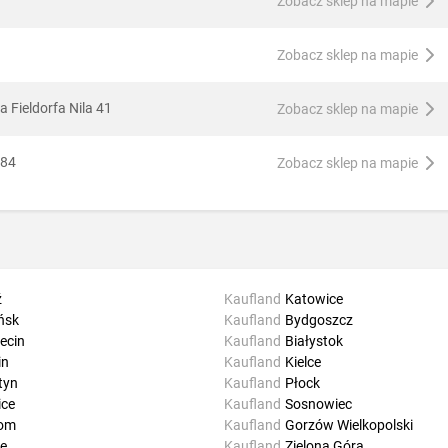
Zobacz sklep na mapie
Zobacz sklep na mapie
 Fieldorfa Nila 41
Zobacz sklep na mapie
 84
Zobacz sklep na mapie
ź
Kaufland
Katowice
ńsk
Kaufland
Bydgoszcz
ecin
Kaufland
Białystok
in
Kaufland
Kielce
tyn
Kaufland
Płock
ice
Kaufland
Sosnowiec
om
Kaufland
Gorzów Wielkopolski
e
Kaufland
Zielona Góra