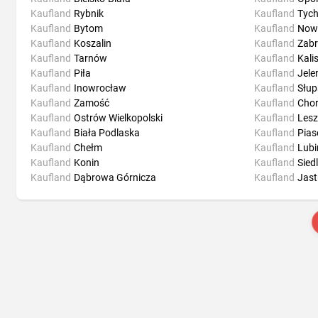
Kaufland
Rybnik
Kaufland
Tyc
Kaufland
Bytom
Kaufland
Now
Kaufland
Koszalin
Kaufland
Zabr
Kaufland
Tarnów
Kaufland
Kali
Kaufland
Piła
Kaufland
Jele
Kaufland
Inowrocław
Kaufland
Słup
Kaufland
Zamość
Kaufland
Cho
Kaufland
Ostrów Wielkopolski
Kaufland
Les
Kaufland
Biała Podlaska
Kaufland
Pias
Kaufland
Chełm
Kaufland
Lubi
Kaufland
Konin
Kaufland
Sied
Kaufland
Dąbrowa Górnicza
Kaufland
Jast