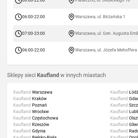
06:00-22:00
Piaseczno, ul. Okulickiego 10
06:00-22:00
Warszawa, ul. Birżańska 1
07:00-23:00
Warszawa, ul. Gen. Augusta Emila
06:00-22:00
Warszawa, ul. Józefa Mehoffera
Sklepy sieci
Kaufland
w innych miastach
Kaufland
Warszawa
Kaufland
Łód
Kaufland
Kraków
Kaufland
Gda
Kaufland
Poznań
Kaufland
Szcz
Kaufland
Wrocław
Kaufland
Lubl
Kaufland
Częstochowa
Kaufland
Olsz
Kaufland
Rzeszów
Kaufland
Gliw
Kaufland
Gdynia
Kaufland
Rad
Kaufland
Bielsko-Biała
Kaufland
Opol